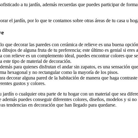
sofisticado a tu jardín, además recuerdas que puedes participar de form
corar el jardín, por lo que te contamos sobre otras áreas de tu casa u ho
ve
por lo que decorar las paredes con cerámica de relieve es una buena opci
dibujos de alguna fruta de tu preferencia; este último es genial si eres 
ca con relieve es un complemento ideal, puedes encontrar colores que se 
a este tipo de material de decoración.
 además para quienes disfrutan el andar sin zapatos, es una sensación q
orma hexagonal y no rectangular como la mayoría de los pisos.
para decorar alguna pared de la habitación de manera que haga contraste
erentes gustos y colores.
jardín o cualquier otra parte de tu hogar con un material que sea diferen
e además puedes conseguir diferentes colores, diseños, modelos y si no 
evas tendencias en decoración que han llegado para quedarse.