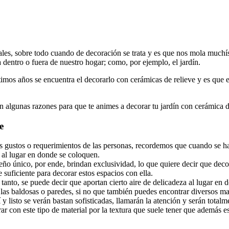
les, sobre todo cuando de decoración se trata y es que nos mola muchís
a dentro o fuera de nuestro hogar; como, por ejemplo, el jardín.
imos años se encuentra el decorarlo con cerámicas de relieve y es que e
on algunas razones para que te animes a decorar tu jardín con cerámica d
e
 gustos o requerimientos de las personas, recordemos que cuando se hab
al lugar en donde se coloquen.
ño único, por ende, brindan exclusividad, lo que quiere decir que decorar
 suficiente para decorar estos espacios con ella.
anto, se puede decir que aportan cierto aire de delicadeza al lugar en d
ra las baldosas o paredes, si no que también puedes encontrar diversos 
y listo se verán bastan sofisticadas, llamarán la atención y serán totalm
r con este tipo de material por la textura que suele tener que además es