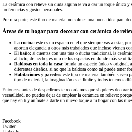
La cerámica con relieve sin duda alguna le va a dar un toque único y 
preferencias y gustos personales.
Por otra parte, este tipo de material no solo es una buena idea para de
Áreas de tu hogar para decorar con cerámica de relie
La cocina
: este es un espacio en el que siempre vas a estar, 
aportan elegancia u otros más trabajados que incluso vienen con 
El baño:
si cuentas con una tina o ducha tradicional, la cerámi
al tacto, de hecho, es uno de los espacios en donde más se utiliz
Baldosas en toda la casa
: brinda un aspecto único y original,
diferentes diseños, si no que la baldosa como tal puede tener f
Habitaciones y paredes:
este tipo de material también sirven 
tipo de material, la imaginación es el límite y todos tenemos dif
Entonces, antes de despedirnos te recordamos que si quieres decorar tu 
versatilidad, no puedes dejar de emplear la cerámica en relieve; porqu
que hay en ti y anímate a darle un nuevo toque a tu hogar con las nu
Facebook
Twitter
LinkedIn