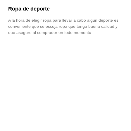
Ropa de deporte
A la hora de elegir ropa para llevar a cabo algún deporte es
conveniente que se escoja ropa que tenga buena calidad y
que asegure al comprador en todo momento
Los beneficios del running
Cada vez son más personas las que apuestan por el running,