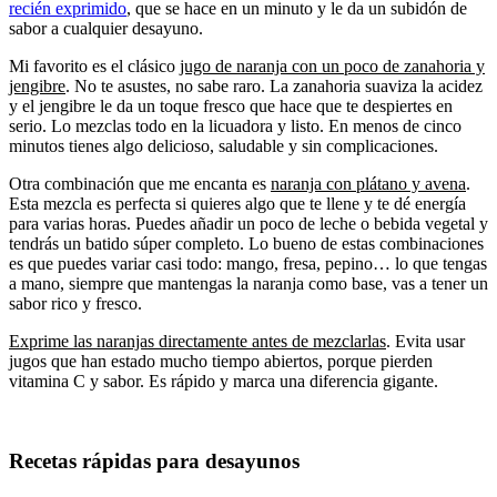
recién exprimido
, que se hace en un minuto y le da un subidón de
sabor a cualquier desayuno.
Mi favorito es el clásico
jugo de naranja con un poco de zanahoria y
jengibre
. No te asustes, no sabe raro. La zanahoria suaviza la acidez
y el jengibre le da un toque fresco que hace que te despiertes en
serio. Lo mezclas todo en la licuadora y listo. En menos de cinco
minutos tienes algo delicioso, saludable y sin complicaciones.
Otra combinación que me encanta es
naranja con plátano y avena
.
Esta mezcla es perfecta si quieres algo que te llene y te dé energía
para varias horas. Puedes añadir un poco de leche o bebida vegetal y
tendrás un batido súper completo. Lo bueno de estas combinaciones
es que puedes variar casi todo: mango, fresa, pepino… lo que tengas
a mano, siempre que mantengas la naranja como base, vas a tener un
sabor rico y fresco.
Exprime las naranjas directamente antes de mezclarlas
. Evita usar
jugos que han estado mucho tiempo abiertos, porque pierden
vitamina C y sabor. Es rápido y marca una diferencia gigante.
Recetas rápidas para desayunos