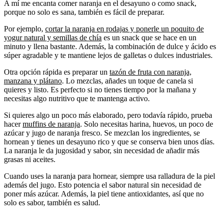
A mí me encanta comer naranja en el desayuno o como snack,
porque no solo es sana, también es fácil de preparar.
Por ejemplo,
cortar la naranja en rodajas y ponerle un poquito de
yogur natural y semillas de chía
es un snack que se hace en un
minuto y llena bastante. Además, la combinación de dulce y ácido es
súper agradable y te mantiene lejos de galletas o dulces industriales.
Otra opción rápida es preparar un
tazón de fruta con naranja,
manzana y plátano
. Lo mezclas, añades un toque de canela si
quieres y listo. Es perfecto si no tienes tiempo por la mañana y
necesitas algo nutritivo que te mantenga activo.
Si quieres algo un poco más elaborado, pero todavía rápido, prueba
hacer
muffins de naranja
. Solo necesitas harina, huevos, un poco de
azúcar y jugo de naranja fresco. Se mezclan los ingredientes, se
hornean y tienes un desayuno rico y que se conserva bien unos días.
La naranja le da jugosidad y sabor, sin necesidad de añadir más
grasas ni aceites.
Cuando uses la naranja para hornear, siempre usa ralladura de la piel
además del jugo. Esto potencia el sabor natural sin necesidad de
poner más azúcar. Además, la piel tiene antioxidantes, así que no
solo es sabor, también es salud.