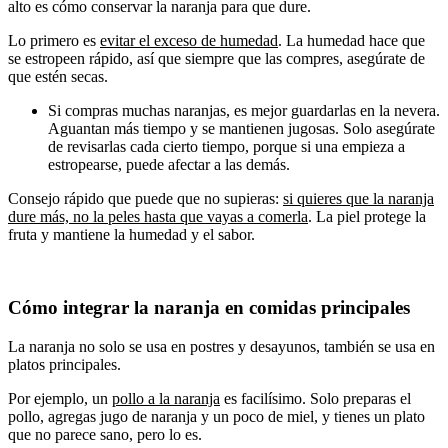
alto es cómo conservar la naranja para que dure.
Lo primero es
evitar el exceso de humedad
. La humedad hace que
se estropeen rápido, así que siempre que las compres, asegúrate de
que estén secas.
Si compras muchas naranjas, es mejor guardarlas en la nevera.
Aguantan más tiempo y se mantienen jugosas. Solo asegúrate
de revisarlas cada cierto tiempo, porque si una empieza a
estropearse, puede afectar a las demás.
Consejo rápido que puede que no supieras:
si quieres que la naranja
dure más, no la peles hasta que vayas a comerla
. La piel protege la
fruta y mantiene la humedad y el sabor.
Cómo integrar la naranja en comidas principales
La naranja no solo se usa en postres y desayunos, también se usa en
platos principales.
Por ejemplo, un
pollo a la naranja
es facilísimo. Solo preparas el
pollo, agregas jugo de naranja y un poco de miel, y tienes un plato
que no parece sano, pero lo es.