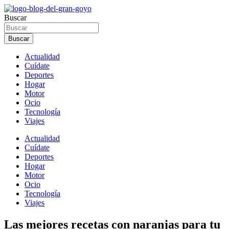
Ir
al
Buscar
contenido
Buscar
Actualidad
Cuídate
Deportes
Hogar
Motor
Ocio
Tecnología
Viajes
Actualidad
Cuídate
Deportes
Hogar
Motor
Ocio
Tecnología
Viajes
Las mejores recetas con naranjas para tu