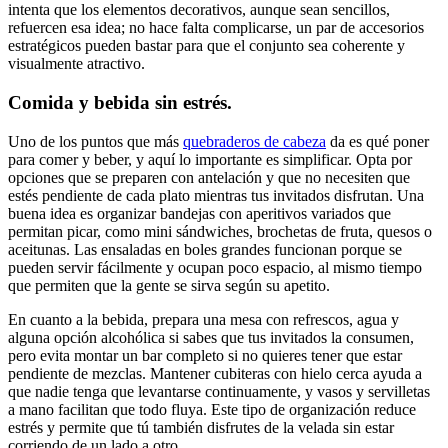
intenta que los elementos decorativos, aunque sean sencillos,
refuercen esa idea; no hace falta complicarse, un par de accesorios
estratégicos pueden bastar para que el conjunto sea coherente y
visualmente atractivo.
Comida y bebida sin estrés.
Uno de los puntos que más
quebraderos de cabeza
da es qué poner
para comer y beber, y aquí lo importante es simplificar. Opta por
opciones que se preparen con antelación y que no necesiten que
estés pendiente de cada plato mientras tus invitados disfrutan. Una
buena idea es organizar bandejas con aperitivos variados que
permitan picar, como mini sándwiches, brochetas de fruta, quesos o
aceitunas. Las ensaladas en boles grandes funcionan porque se
pueden servir fácilmente y ocupan poco espacio, al mismo tiempo
que permiten que la gente se sirva según su apetito.
En cuanto a la bebida, prepara una mesa con refrescos, agua y
alguna opción alcohólica si sabes que tus invitados la consumen,
pero evita montar un bar completo si no quieres tener que estar
pendiente de mezclas. Mantener cubiteras con hielo cerca ayuda a
que nadie tenga que levantarse continuamente, y vasos y servilletas
a mano facilitan que todo fluya. Este tipo de organización reduce
estrés y permite que tú también disfrutes de la velada sin estar
corriendo de un lado a otro.