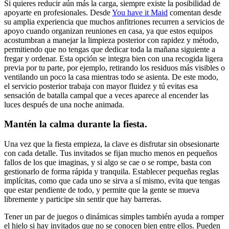
Si quieres reducir aún más la carga, siempre existe la posibilidad de
apoyarte en profesionales. Desde
You have it Maid
comentan desde
su amplia experiencia que muchos anfitriones recurren a servicios de
apoyo cuando organizan reuniones en casa, ya que estos equipos
acostumbran a manejar la limpieza posterior con rapidez y método,
permitiendo que no tengas que dedicar toda la mañana siguiente a
fregar y ordenar. Esta opción se integra bien con una recogida ligera
previa por tu parte, por ejemplo, retirando los residuos más visibles o
ventilando un poco la casa mientras todo se asienta. De este modo,
el servicio posterior trabaja con mayor fluidez y tú evitas esa
sensación de batalla campal que a veces aparece al encender las
luces después de una noche animada.
Mantén la calma durante la fiesta.
Una vez que la fiesta empieza, la clave es disfrutar sin obsesionarte
con cada detalle. Tus invitados se fijan mucho menos en pequeños
fallos de los que imaginas, y si algo se cae o se rompe, basta con
gestionarlo de forma rápida y tranquila. Establecer pequeñas reglas
implícitas, como que cada uno se sirva a sí mismo, evita que tengas
que estar pendiente de todo, y permite que la gente se mueva
libremente y participe sin sentir que hay barreras.
Tener un par de juegos o dinámicas simples también ayuda a romper
el hielo si hay invitados que no se conocen bien entre ellos. Pueden