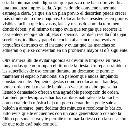
estado mínimamente digno sin que parezca que has sobrevivido a
una mudanza improvisada. Aquí es donde conviene tener una
estrategia clara, ya que sin un plan previo el desorden puede crecer
más rápido de lo que imaginas. Colocar bolsas resistentes en puntos
visibles facilita que los vasos, latas y restos de comida terminen
donde deben, y al mismo tiempo evita que tengas que recorrer la
casa entera recogiendo objetos dispersos. También resulta útil dejar
servilletas, toallitas y papel de cocina al alcance para resolver
pequeños derrames en el instante y evitar que las manchas se
adhieran o que se conviertan en un problema mayor al día siguiente.
Otra manera útil de evitar agobios es dividir la limpieza en fases
muy cortas que no rompan el ritmo de la fiesta. Un repaso rápido a
las superficies de uso común durante un descanso te permite
mantener el espacio funcional sin parecer que andas limpiando
constantemente. Pequeños gestos como recolocar una bandeja,
poner orden en la mesa de bebidas o vaciar un cubo que se ha
llenado demasiado ofrecen una agradable percepción de orden.
También puedes aprovechar los cambios naturales de la noche,
como cuando la música baja un poco o cuando la gente sale al
balcón a airearse, para dedicar dos minutos a recolocar lo básico.
Esto evita que te encuentres con un caos generalizado cuando la
última persona se va y te permite terminar la fiesta con la sensación
de que todo está bajo control.