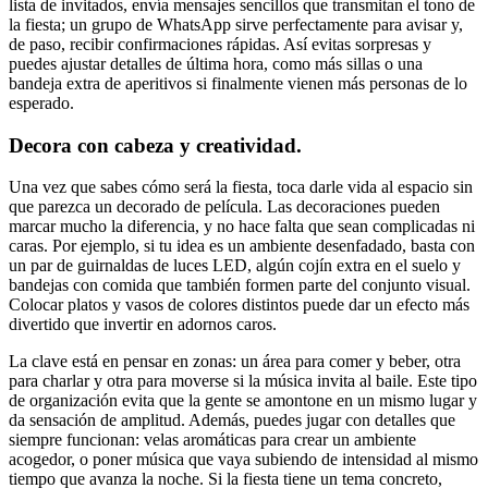
lista de invitados, envía mensajes sencillos que transmitan el tono de
la fiesta; un grupo de WhatsApp sirve perfectamente para avisar y,
de paso, recibir confirmaciones rápidas. Así evitas sorpresas y
puedes ajustar detalles de última hora, como más sillas o una
bandeja extra de aperitivos si finalmente vienen más personas de lo
esperado.
Decora con cabeza y creatividad.
Una vez que sabes cómo será la fiesta, toca darle vida al espacio sin
que parezca un decorado de película. Las decoraciones pueden
marcar mucho la diferencia, y no hace falta que sean complicadas ni
caras. Por ejemplo, si tu idea es un ambiente desenfadado, basta con
un par de guirnaldas de luces LED, algún cojín extra en el suelo y
bandejas con comida que también formen parte del conjunto visual.
Colocar platos y vasos de colores distintos puede dar un efecto más
divertido que invertir en adornos caros.
La clave está en pensar en zonas: un área para comer y beber, otra
para charlar y otra para moverse si la música invita al baile. Este tipo
de organización evita que la gente se amontone en un mismo lugar y
da sensación de amplitud. Además, puedes jugar con detalles que
siempre funcionan: velas aromáticas para crear un ambiente
acogedor, o poner música que vaya subiendo de intensidad al mismo
tiempo que avanza la noche. Si la fiesta tiene un tema concreto,