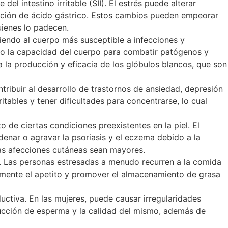
el intestino irritable (SII). El estrés puede alterar
ducción de ácido gástrico. Estos cambios pueden empeorar
uienes lo padecen.
ciendo al cuerpo más susceptible a infecciones y
ndo la capacidad del cuerpo para combatir patógenos y
a la producción y eficacia de los glóbulos blancos, que son
ontribuir al desarrollo de trastornos de ansiedad, depresión
tables y tener dificultades para concentrarse, lo cual
 de ciertas condiciones preexistentes en la piel. El
enar o agravar la psoriasis y el eczema debido a la
tas afecciones cutáneas sean mayores.
es. Las personas estresadas a menudo recurren a la comida
umente el apetito y promover el almacenamiento de grasa
uctiva. En las mujeres, puede causar irregularidades
ducción de esperma y la calidad del mismo, además de