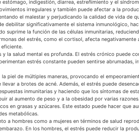
estómago, indigestión, diarrea, estreñimiento y el síndrome d
 movimientos irregulares y también puede afectar a la pro
entando el malestar y perjudicando la calidad de vida de q
ede debilitar significativamente el sistema inmunológico, ha
o suprime la función de las células inmunitarias, reducie
rmonas del estrés, como el cortisol, afecta negativamente 
eficiente.
rés y la salud mental es profunda. El estrés crónico puede c
erimentan estrés constante pueden sentirse abrumadas, irri
a la piel de múltiples maneras, provocando el empeoramiento
 llevar a brotes de acné. Además, el estrés puede desencad
respuestas inmunitarias y haciendo que los síntomas de es
ibuir al aumento de peso y a la obesidad por varias razon
icos en grasas y azúcares. Este estado puede hacer que a
des metabólicas.
anto a hombres como a mujeres en términos de salud reprod
l embarazo. En los hombres, el estrés puede reducir la pro