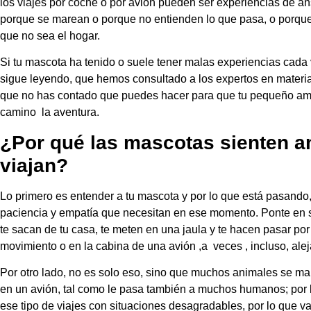
los viajes por coche o por avión pueden ser experiencias de a
porque se marean o porque no entienden lo que pasa, o porque 
que no sea el hogar.
Si tu mascota ha tenido o suele tener malas experiencias cada 
sigue leyendo, que hemos consultado a los expertos en materi
que no has contado que puedes hacer para que tu pequeño ami
camino la aventura.
¿Por qué las mascotas sienten 
viajan?
Lo primero es entender a tu mascota y por lo que está pasando
paciencia y empatía que necesitan en ese momento. Ponte en su
te sacan de tu casa, te meten en una jaula y te hacen pasar po
movimiento o en la cabina de una avión ,a veces , incluso, al
Por otro lado, no es solo eso, sino que muchos animales se ma
en un avión, tal como le pasa también a muchos humanos; por l
ese tipo de viajes con situaciones desagradables, por lo que v