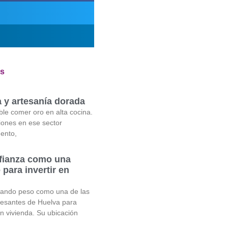
es
a y artesanía dorada
ble comer oro en alta cocina.
iones en ese sector
ento,
fianza como una
 para invertir en
nando peso como una de las
resantes de Huelva para
en vivienda. Su ubicación