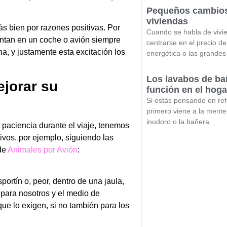
Pequeños cambios
viviendas
s bien por razones positivas. Por
Cuando se habla de vivie
tan en un coche o avión siempre
centrarse en el precio de
a, y justamente esta excitación los
energética o las grandes
Los lavabos de ba
jorar su
función en el hoga
Si estás pensando en re
primero viene a la mente 
inodoro o la bañera.
paciencia durante el viaje, tenemos
ivos, por ejemplo, siguiendo las
de
Animales por Avión
:
ortín o, peor, dentro de una jaula,
o para nosotros y el medio de
ue lo exigen, si no también para los