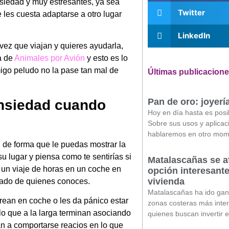
nsiedad y muy estresantes, ya sea
Twitter
les cuesta adaptarse a otro lugar
LinkedIn
vez que viajan y quieres ayudarla,
a de
Animales por Avión
y esto es lo
go peludo no la pase tan mal de
Últimas publicacion
Pan de oro: joyerí
ansiedad cuando
Hoy en día hasta es posi
Sobre sus usos y aplicac
hablaremos en otro mom
, de forma que le puedas mostrar la
 lugar y piensa como te sentirías si
Matalascañas se a
r un viaje de horas en un coche en
opción interesante
vivienda
ejado de quienes conoces.
Matalascañas ha ido ga
rean en coche o les da pánico estar
zonas costeras más inte
o que a la larga terminan asociando
quienes buscan invertir 
an a comportarse reacios en lo que