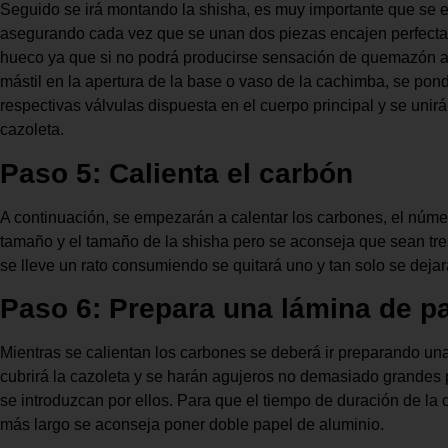
Seguido se irá montando la shisha, es muy importante que se ev
asegurando cada vez que se unan dos piezas encajen perfect
hueco ya que si no podrá producirse sensación de quemazón a
mástil en la apertura de la base o vaso de la cachimba, se po
respectivas válvulas dispuesta en el cuerpo principal y se unirá 
cazoleta.
Paso 5: Calienta el carbón
A continuación, se empezarán a calentar los carbones, el núm
tamaño y el tamaño de la shisha pero se aconseja que sean tr
se lleve un rato consumiendo se quitará uno y tan solo se deja
Paso 6: Prepara una lámina de p
Mientras se calientan los carbones se deberá ir preparando un
cubrirá la cazoleta y se harán agujeros no demasiado grandes 
se introduzcan por ellos. Para que el tiempo de duración de l
más largo se aconseja poner doble papel de aluminio.