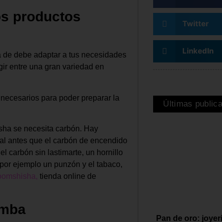
os productos
Twitter
LinkedIn
ha de debe adaptar a tus necesidades
gir entre una gran variedad en
 necesarios para poder preparar la
Últimas public
sha se necesita carbón. Hay
al antes que el carbón de encendido
 carbón sin lastimarte, un hornillo
por ejemplo un punzón y el tabaco,
oomshisha,
tienda online de
imba
Pan de oro: joyer