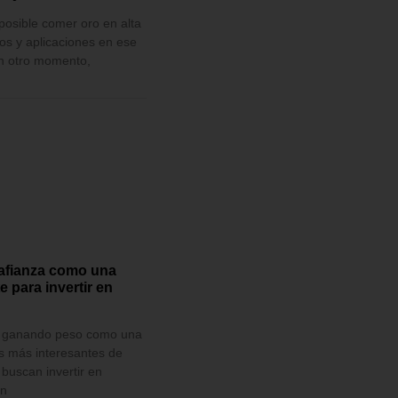
posible comer oro en alta
os y aplicaciones en ese
n otro momento,
afianza como una
e para invertir en
o ganando peso como una
s más interesantes de
buscan invertir en
ón