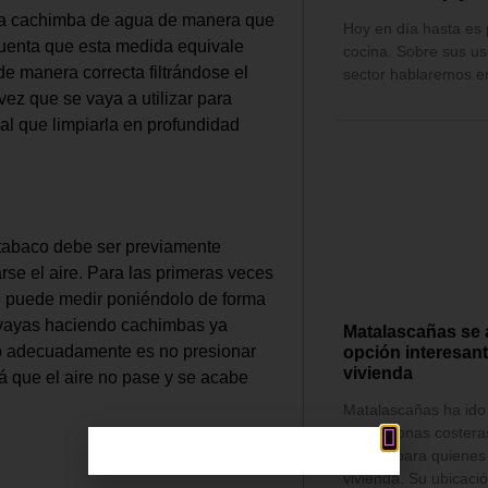
 la cachimba de agua de manera que
Hoy en día hasta es 
 cuenta que esta medida equivale
cocina. Sobre sus us
 manera correcta filtrándose el
sector hablaremos e
z que se vaya a utilizar para
ual que limpiarla en profundidad
l tabaco debe ser previamente
se el aire. Para las primeras veces
e puede medir poniéndolo de forma
 vayas haciendo cachimbas ya
Matalascañas se 
so adecuadamente es no presionar
opción interesant
vivienda
á que el aire no pase y se acabe
Matalascañas ha id
de las zonas costera
Huelva para quienes 
vivienda. Su ubicaci