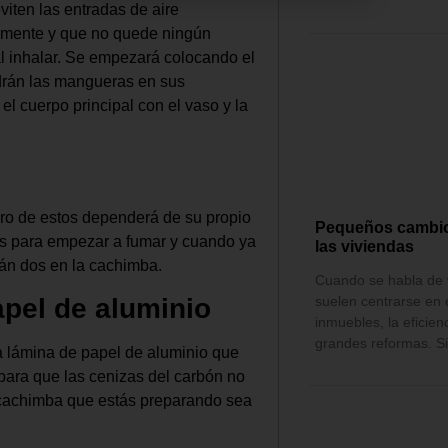
iten las entradas de aire
amente y que no quede ningún
l inhalar. Se empezará colocando el
ndrán las mangueras en sus
el cuerpo principal con el vaso y la
ero de estos dependerá de su propio
Pequeños cambio
es para empezar a fumar y cuando ya
las viviendas
rán dos en la cachimba.
Cuando se habla de v
apel de aluminio
suelen centrarse en e
inmuebles, la eficien
grandes reformas. S
a lámina de papel de aluminio que
para que las cenizas del carbón no
a cachimba que estás preparando sea