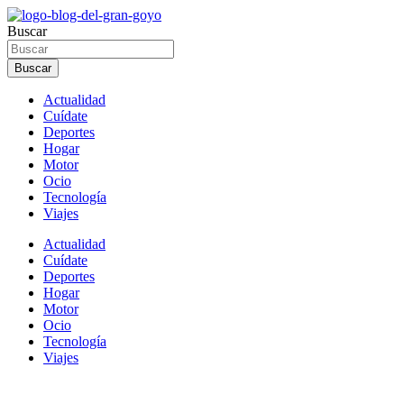
Ir
al
Buscar
contenido
Buscar
Actualidad
Cuídate
Deportes
Hogar
Motor
Ocio
Tecnología
Viajes
Actualidad
Cuídate
Deportes
Hogar
Motor
Ocio
Tecnología
Viajes